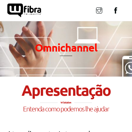
Skip
to
content
Omnichannel
Apresentação
Entenda como podemos lhe ajudar