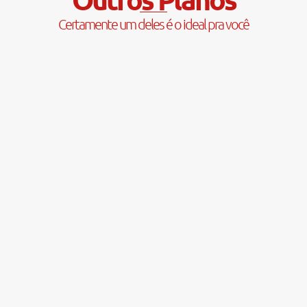
Certamente um deles é o ideal pra você
Apenas R$99,90
O melhor custo-benefício
do mercado!
Link
Saiba mais