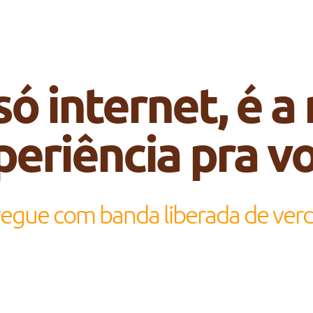
só internet, é a
periência pra vo
egue com banda liberada de ver
Smart Start
600 MEGA