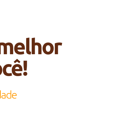
 melhor
cê!
dade